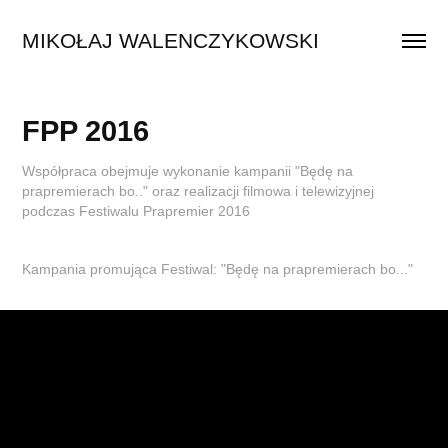
MIKOŁAJ WALENCZYKOWSKI
FPP 2016
Współpraca obejmuje wykonanie kampanii "Będę na
prapremierach bo.." oraz realizacji filmowa i telewizyjnej
podczas Festiwalu Prapremier 2016
Kampania promująca Festiwal: "Będę na prapremierach bo..."