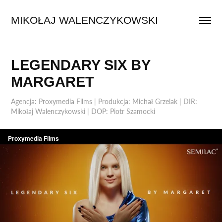
MIKOŁAJ WALENCZYKOWSKI
LEGENDARY SIX BY 
MARGARET
Agencja: Proxymedia Films | Produkcja: Michał Grzelak | DIR:
Mikołaj Walenczykowski | DOP: Piotr Szamocki