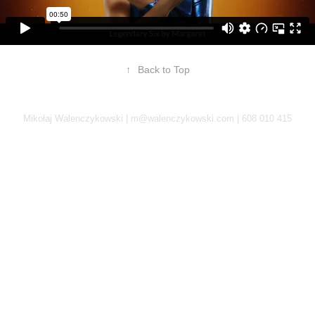
↑
Back to Top
Mikołaj Walenczykowski | m@walenczykowski.com | 608 010 415