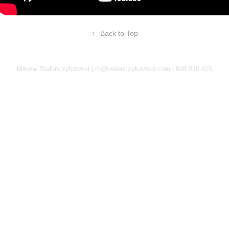
↑
Back to Top
Mikołaj Walenczykowski | m@walenczykowski.com | 608 010 415