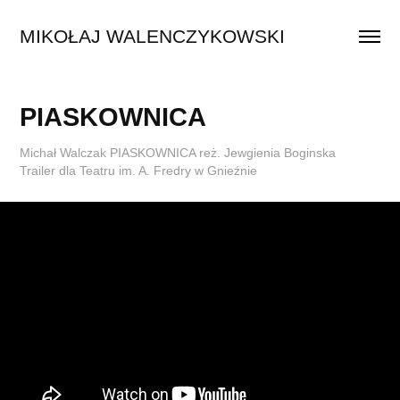
MIKOŁAJ WALENCZYKOWSKI
PIASKOWNICA
Michał Walczak PIASKOWNICA reż. Jewgienia Boginska
Trailer dla Teatru im. A. Fredry w Gnieźnie